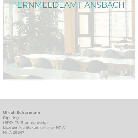
FERNMELDEAMT ANSBACH
Ulrich Scharmann
Dipl.-Ing.
(BRD: TU Braunschweig)
Liste der Architektenkammer NRW
Nr. A 28867