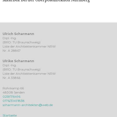
Ulrich Scharmann
Dipl.-Ing.
(BRD: TU Braunschweig)
Liste der Architektenkammer NRW
Nr. A 28867
Ulrike Scharmann
Dipl.-Ing.
(BRD: TU Braunschweig)
Liste der Architektenkammer NRW
Nr. A 33866
Rohrkamp 66
48308 Senden
02597/6496
0176/31491838
scharmann-architekten@web.de
Startseite